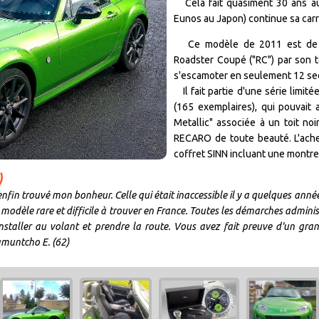
Cela fait quasiment 30 ans aujo
Eunos au Japon) continue sa carr
Ce modèle de 2011 est de 3èm
Roadster Coupé ("RC") par son to
s'escamoter en seulement 12 se
Il fait partie d'une série limi
(165 exemplaires)
, qui pouvait
Metallic" associée à un toit noi
RECARO de toute beauté. L'achet
coffret SINN incluant une montr
)
i enfin trouvé mon bonheur. Celle qui était inaccessible il y a quelques an
dèle rare et difficile à trouver en France. Toutes les démarches administ
'installer au volant et prendre la route. Vous avez fait preuve d'un gr
muntcho E. (62)