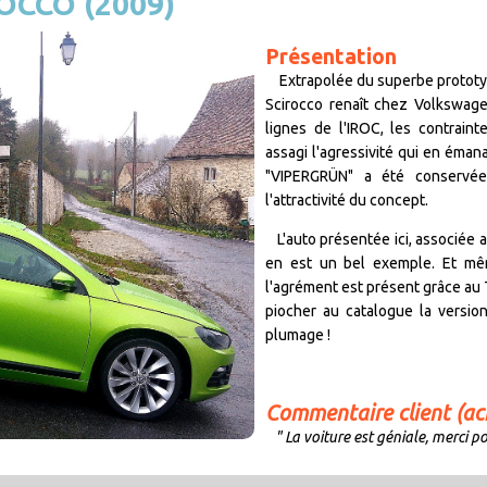
CCO (2009)
Présentation
Extrapolée du superbe prototyp
Scirocco renaît chez Volkswage
lignes de l'IROC, les contraint
assagi l'agressivité qui en éman
"VIPERGRÜN" a été conservée
l'attractivité du concept.
L'auto présentée ici, associée 
en est un bel exemple. Et mê
l'agrément est présent grâce au Tu
piocher au catalogue la versio
plumage !
Commentaire client (ac
" La voiture est géniale, merci p