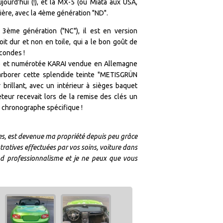
urd'hui (!), et la MX-5 (ou Miata aux USA,
ière, avec la 4ème génération "ND".
e génération ("NC"), il est en version
it dur et non en toile, qui a le bon goût de
condes !
tée et numérotée KARAI vendue en Allemagne
 arborer cette splendide teinte "METISGRÜN
r brillant, avec un intérieur à sièges baquet
eur recevait lors de la remise des clés un
e chronographe spécifique !
nées, est devenue ma propriété depuis peu grâce
ratives effectuées par vos soins, voiture dans
and professionnalisme et je ne peux que vous