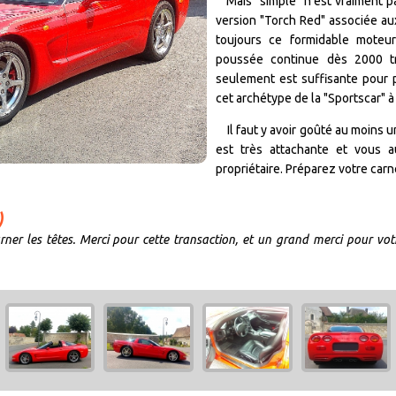
Mais "simple" n'est vraiment pa
version "Torch Red" associée aux
toujours ce formidable moteu
poussée continue dès 2000 tr
seulement est suffisante pour p
cet archétype de la "Sportscar" à 
Il faut y avoir goûté au moins un
est très attachante et vous 
propriétaire. Préparez votre car
)
rner les têtes. Merci pour cette transaction, et un grand merci pour vo